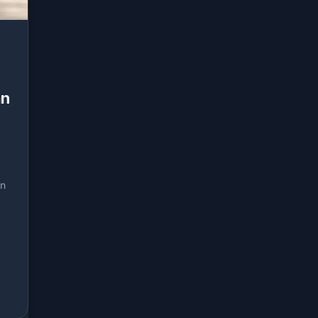
an
an