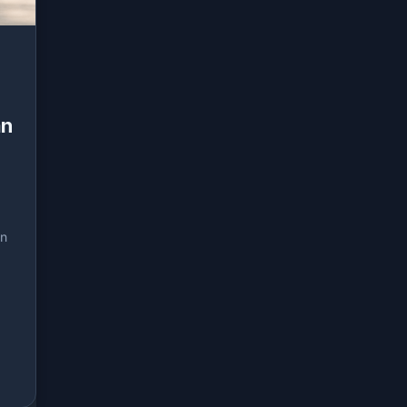
an
an