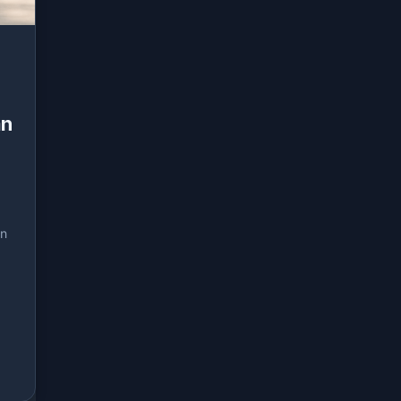
an
an